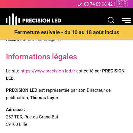
🇬🇧
03 74 09 98 42
|
Fermeture estivale - du 10 au 18 août inclus
Accueil
>
Informations légales
Informations légales
Le site
https://www.precision-led.fr
est édité par
PRECISION
LED
.
PRECISION LED
est représentée par son Directeur de
publication,
Thomas Loyer
.
Adresse :
257 TER, Rue du Grand But
59160 Lille