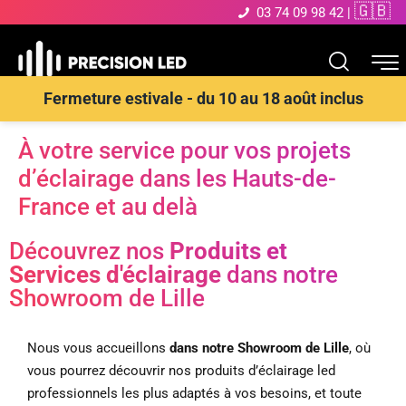
🇬🇧
03 74 09 98 42
|
Fermeture estivale - du 10 au 18 août inclus
À votre service pour vos projets
d’éclairage dans les Hauts-de-
France et au delà
Découvrez nos
Produits et
Services d'éclairage
dans notre
Showroom de Lille
Nous vous accueillons
dans notre Showroom de Lille
, où
vous pourrez découvrir nos produits d’éclairage led
professionnels les plus adaptés à vos besoins, et toute