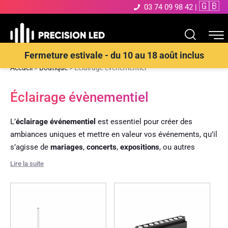
🇬🇧
03 74 09 98 42
|
Fermeture estivale - du 10 au 18 août inclus
Accueil
>
Boutique
>
Éclairage évènementiel
Éclairage évènementiel
L’
éclairage événementiel
est essentiel pour créer des
ambiances uniques et mettre en valeur vos événements, qu’il
s’agisse de
mariages
,
concerts
,
expositions
, ou autres
soirées thématiques
. Nos solutions d’éclairage, telles que
Lire la suite
des
projecteurs LED
, des
spots
, des
guirlandes lumineuses
,
ou des
lampes décoratives
, sont spécialement conçues pour
répondre aux besoins spécifiques de chaque type
d’événement.
Grâce à leur
technologie LED
, ces luminaires offrent une