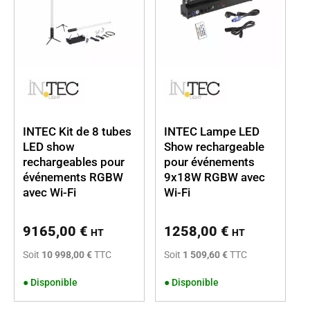
luminosité intense
, tout en étant
économiques
et
durables
.
Vous pouvez ainsi personnaliser l’éclairage en fonction de
l’ambiance souhaitée, qu’il s’agisse de jeux de lumière
dynamiques ou d’une ambiance plus
intime
et
chaleureuse
.
De plus, certains de nos produits sont
dimmables
ou
compatibles avec des
systèmes de contrôle à distance
, vous
permettant de gérer facilement l’intensité et la couleur de la
INTEC Kit de 8 tubes
INTEC Lampe LED
lumière.
LED show
Show rechargeable
Robustes et faciles à installer, nos équipements d’éclairage
rechargeables pour
pour événements
événementiel sont conçus pour offrir une
fiabilité maximale
événements RGBW
9x18W RGBW avec
lors de vos événements en intérieur comme en extérieur.
avec Wi-Fi
Wi-Fi
9165,00
€
1258,00
€
HT
HT
Soit
10 998,00 €
TTC
Soit
1 509,60 €
TTC
●
Disponible
●
Disponible