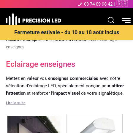
🇬🇧
03 74 09 98 42
|
Fermeture estivale - du 10 au 18 août inclus
Accueil
>
Boutique
>
ECLAIRAGE EXTERIEUR LED
>
Eclairage
enseignes
Eclairage enseignes
Mettez en valeur vos
enseignes commerciales
avec notre
sélection d’éclairage LED, spécialement conçue pour
attirer
l’attention
et renforcer l’
impact visuel
de votre signalétique,
même de loin. Nos solutions incluent des
rampes LED
pour
Lire la suite
une
diffusion homogène
de la lumière, des
potences de
fixation
orientables pour diriger avec précision l’éclairage,
ainsi que des
profilés LED
discrets et esthétiques, adaptés à
tous types de supports.