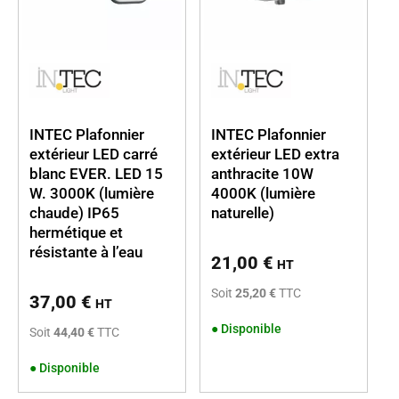
INTEC Plafonnier
INTEC Plafonnier
extérieur LED carré
extérieur LED extra
blanc EVER. LED 15
anthracite 10W
W. 3000K (lumière
4000K (lumière
chaude) IP65
naturelle)
hermétique et
résistante à l’eau
21,00
€
HT
Soit
25,20 €
TTC
37,00
€
HT
●
Disponible
Soit
44,40 €
TTC
●
Disponible