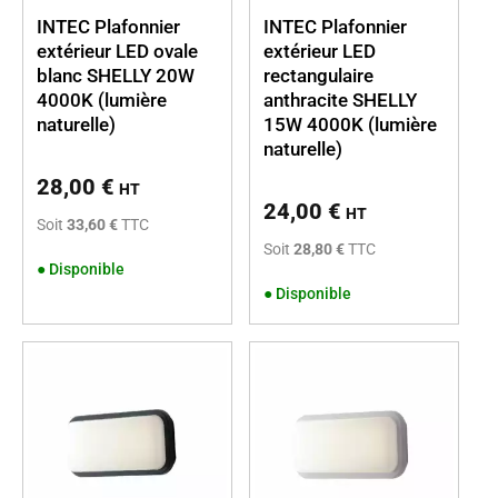
INTEC Plafonnier
INTEC Plafonnier
extérieur LED ovale
extérieur LED
blanc SHELLY 20W
rectangulaire
4000K (lumière
anthracite SHELLY
naturelle)
15W 4000K (lumière
naturelle)
28,00
€
HT
24,00
€
HT
Soit
33,60 €
TTC
Soit
28,80 €
TTC
●
Disponible
●
Disponible