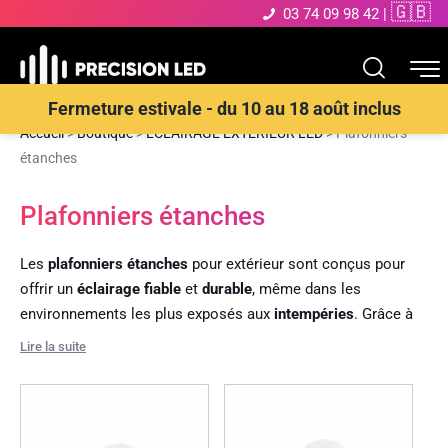
🇬🇧
03 74 09 98 42
|
Fermeture estivale - du 10 au 18 août inclus
Accueil
>
Boutique
>
ECLAIRAGE EXTERIEUR LED
>
Plafonniers
étanches
Plafonniers étanches
Les
plafonniers étanches
pour extérieur sont conçus pour
offrir un
éclairage fiable
et
durable
, même dans les
environnements les plus exposés aux
intempéries
. Grâce à
leur
indice de protection élevé (IP)
, ces luminaires résistent
Lire la suite
à l’
humidité
, aux
poussières
, ainsi qu’aux
variations
climatiques
, les rendant parfaits pour les
terrasses
couvertes
,
porches
,
auvents
,
balcons
ou
garages
.
Dotés de la technologie
LED
, ces plafonniers garantissent