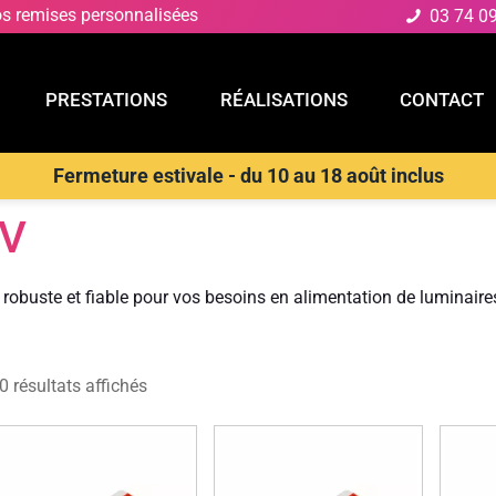
os remises personnalisées
03 74 0
PRESTATIONS
RÉALISATIONS
CONTACT
Fermeture estivale - du 10 au 18 août inclus
E
PRESTATIONS
RÉALISATIONS
CONTACT
sformateurs 24V
4V
 robuste et fiable pour vos besoins en alimentation de luminai
0 résultats affichés