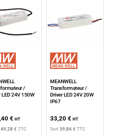
NWELL
MEANWELL
formateur /
Transformateur /
er LED 24V 150W
Driver LED 24V 20W
IP67
,40
€
33,20
€
HT
HT
149,28 €
TTC
Soit
39,84 €
TTC