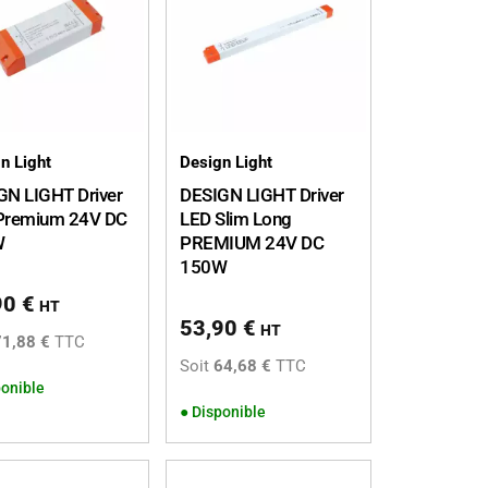
n Light
Design Light
GN LIGHT Driver
DESIGN LIGHT Driver
Premium 24V DC
LED Slim Long
W
PREMIUM 24V DC
150W
90
€
HT
53,90
€
HT
71,88 €
TTC
Soit
64,68 €
TTC
onible
●
Disponible