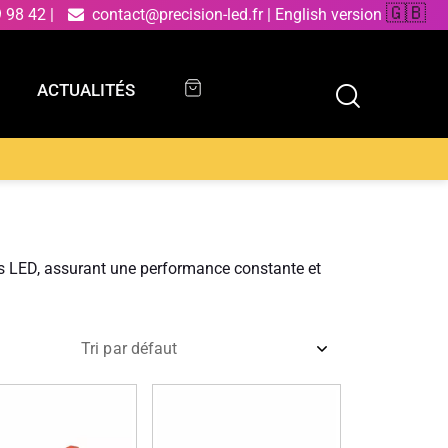
🇬🇧
9 98 42
|
contact@precision-led.fr
|
English version
ACTUALITÉS
ACTUALITÉS
res LED, assurant une performance constante et