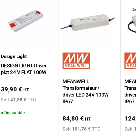
Design Light
DESIGN LIGHT Driver
plat 24 V FLAT 100W
MEANWELL
MEA
Transformateur /
Trans
39,90
€
HT
driver LED 24V 100W
driv
Soit
47,88 €
TTC
IP67
IP67
●
Disponible
84,80
€
124
HT
Soit
101,76 €
TTC
Soit