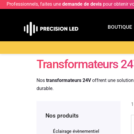
Professionnels, faites une
demande de devis
pour obtenir v
BOUTIQUE
BOUTIQU
Accueil
>
Boutique
>
Transformateur LED
>
Tran
Transformateurs 2
Nos
transformateurs 24V
offrent une solution
durable.
1
Nos produits
Éclairage évènementiel