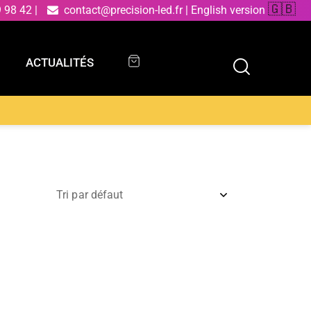
🇬🇧
9 98 42
|
contact@precision-led.fr
|
English version
ACTUALITÉS
ACTUALITÉS