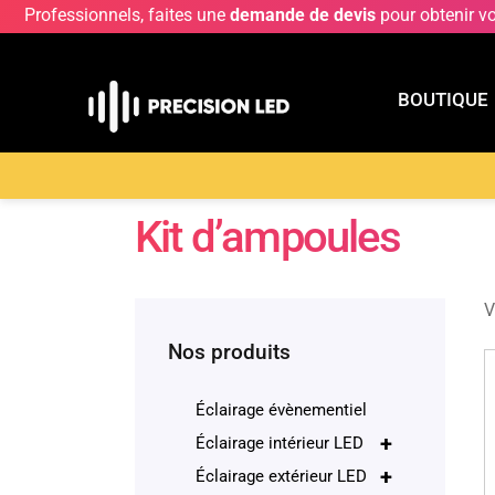
Professionnels, faites une
demande de devis
pour obtenir v
BOUTIQUE
BOUTIQU
Accueil
>
Boutique
>
Produits divers
>
Kit d’amp
Kit d’ampoules
V
Nos produits
Éclairage évènementiel
+
Éclairage intérieur LED
+
Éclairage extérieur LED