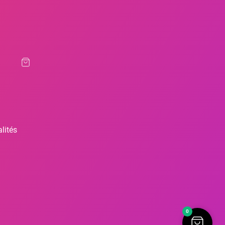
lités
0