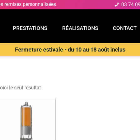
os remises personnalisées
03 74 0
PRESTATIONS
RÉALISATIONS
CONTACT
Fermeture estivale - du 10 au 18 août inclus
E
PRESTATIONS
RÉALISATIONS
CONTACT
oules
oici le seul résultat