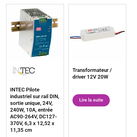
Transformateur /
driver 12V 20W
INTEC Pilote
industriel sur rail DIN,
Lire la suite
sortie unique, 24V,
240W, 10A, entrée
AC90-264V, DC127-
370V, 6,3 x 12,52 x
11,35 cm