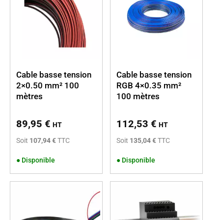
allant de
IP20
(non étanche) à
IP67
(étanche). Les bandes
LED fonctionnent en tension constante (12V et 24Vdc),
tandis que les luminaires d’éclairage, comme les dalles
600×600 mm ou les appliques, fonctionnent plutôt en
courant constant (1050mA, 900mA, etc.).
Cable basse tension
Cable basse tension
2×0.50 mm² 100
RGB 4×0.35 mm²
mètres
100 mètres
89,95
€
112,53
€
HT
HT
Soit
107,94 €
TTC
Soit
135,04 €
TTC
●
Disponible
●
Disponible