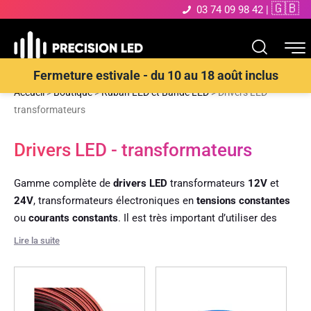
🇬🇧
03 74 09 98 42
|
Fermeture estivale - du 10 au 18 août inclus
Accueil
>
Boutique
>
Ruban LED et Bande LED
>
Drivers LED -
transformateurs
Drivers LED - transformateurs
Gamme complète de
drivers LED
transformateurs
12V
et
24V
, transformateurs électroniques en
tensions constantes
ou
courants constants
. Il est très important d’utiliser des
alimentations de qualité
, car la durée de vie de vos produits
Lire la suite
LED y est liée. Nous travaillons avec les plus grands
fabricants du monde, fournissant le secteur médical et
l’industrie, où les exigences de
fiabilité
sont impératives.
Nos alimentations pour LED offrent des
indices d’étanchéité