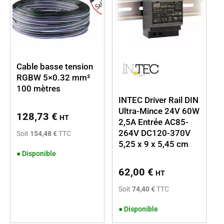
Cable basse tension
RGBW 5×0.32 mm²
100 mètres
INTEC Driver Rail DIN
Ultra-Mince 24V 60W
128,73
€
HT
2,5A Entrée AC85-
264V DC120-370V
Soit
154,48 €
TTC
5,25 x 9 x 5,45 cm
●
Disponible
62,00
€
HT
Soit
74,40 €
TTC
●
Disponible