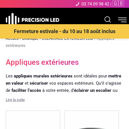
🇬🇧
03 74 09 98 42
|
Fermeture estivale - du 10 au 18 août inclus
Accueil
>
Boutique
>
ECLAIRAGE EXTERIEUR LED
>
Appliques
extérieures
Appliques extérieures
Les
appliques murales extérieures
sont idéales pour
mettre
en valeur
et
sécuriser
vos espaces extérieurs. Qu’il s’agisse
de
faciliter l’accès
à votre entrée, d’
éclairer un escalier
ou
d’
illuminer votre façade
, ces luminaires allient
fonctionnalité
Lire la suite
et
esthétisme
. Disponibles dans divers styles –
classique
,
contemporain
,
rétro
ou
design
– elles apportent une
ambiance personnalisée à votre extérieur.
Nos appliques proposent plusieurs types d’éclairage :