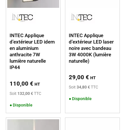
INTEC Applique
INTEC Applique
d’extérieur LED idem
d’extérieur LED laser
en aluminium
noire avec bandeau
anthracite 7W
3W 4000K (lumière
lumière naturelle
naturelle)
IP44
29,00
€
HT
110,00
€
HT
Soit
34,80 €
TTC
Soit
132,00 €
TTC
●
Disponible
●
Disponible