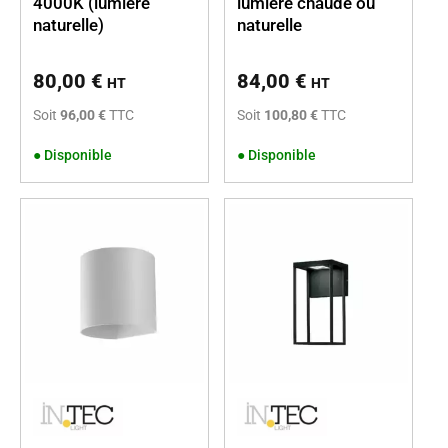
4000K (lumière
lumière chaude ou
naturelle)
naturelle
80,00
€
84,00
€
HT
HT
Soit
96,00 €
TTC
Soit
100,80 €
TTC
●
Disponible
●
Disponible