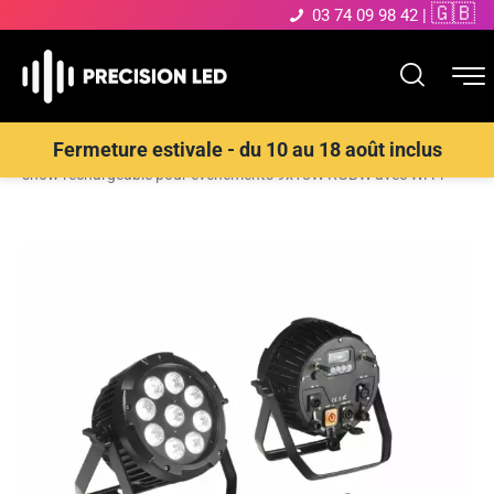
🇬🇧
03 74 09 98 42
|
Accueil
>
Boutique
>
Éclairage évènementiel
>
Projecteur LED
Fermeture estivale - du 10 au 18 août inclus
show rechargeable pour événements 9x18W RGBW avec Wi-Fi