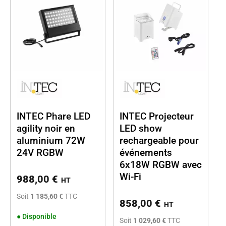
INTEC Phare LED
INTEC Projecteur
agility noir en
LED show
aluminium 72W
rechargeable pour
24V RGBW
événements
6x18W RGBW avec
Wi-Fi
988,00
€
HT
Soit
1 185,60 €
TTC
858,00
€
HT
●
Disponible
Soit
1 029,60 €
TTC