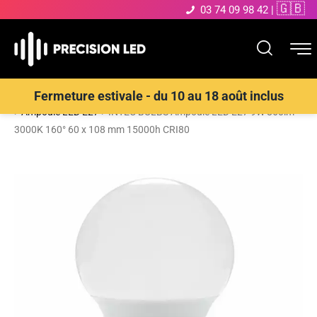
🇬🇧
03 74 09 98 42
|
Accueil
>
Boutique
>
ECLAIRAGE INTERIEUR LED
>
Ampoules LED
Fermeture estivale - du 10 au 18 août inclus
>
Ampoule LED E27
>
INTEC BULBS Ampoule LED E27 9W 860lm
3000K 160° 60 x 108 mm 15000h CRI80