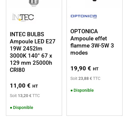
OPTONICA
INTEC BULBS
Ampoule effet
Ampoule LED E27
flamme 3W-5W 3
19W 2452lm
modes
3000K 140° 67 x
129 mm 25000h
19,90
€
CRI80
HT
Soit
23,88 €
TTC
11,00
€
HT
●
Disponible
Soit
13,20 €
TTC
●
Disponible