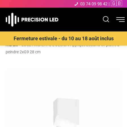
🇬🇧
03 74 09 98 42
|
Accueil
>
Boutique
>
ECLAIRAGE INTERIEUR LED
>
Applique
Fermeture estivale - du 10 au 18 août inclus
murale
>
LUCE AMBIENTE E DESIGN Applique Zeeland en plâtre à
peindre 2xG9 28 cm