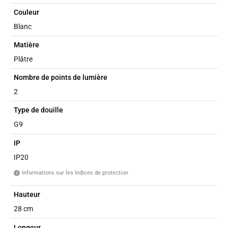
Couleur
Blanc
Matière
Plâtre
Nombre de points de lumière
2
Type de douille
G9
IP
IP20
Informations sur les Indices de protection
i
Hauteur
28 cm
Longeur