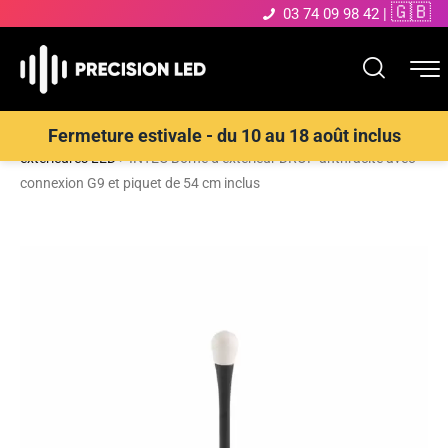
🇬🇧
03 74 09 98 42
|
Accueil
>
Boutique
>
ECLAIRAGE EXTERIEUR LED
>
Bornes
Fermeture estivale - du 10 au 18 août inclus
extérieures LED
>
INTEC Borne d’extérieur DROP anthracite avec
connexion G9 et piquet de 54 cm inclus