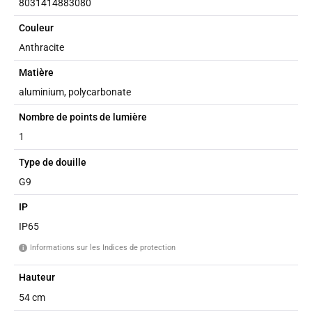
8031414883080
Couleur
Anthracite
Matière
aluminium, polycarbonate
Nombre de points de lumière
1
Type de douille
G9
IP
IP65
Informations sur les Indices de protection
i
Hauteur
54 cm