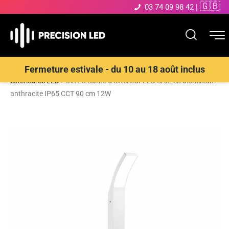
🇬🇧
03 74 09 98 42
|
Accueil
>
Boutique
>
ECLAIRAGE EXTERIEUR LED
>
Bornes
Fermeture estivale - du 10 au 18 août inclus
extérieures LED
>
INTEC Borne d’extérieur LED SAIL en aluminium
anthracite IP65 CCT 90 cm 12W