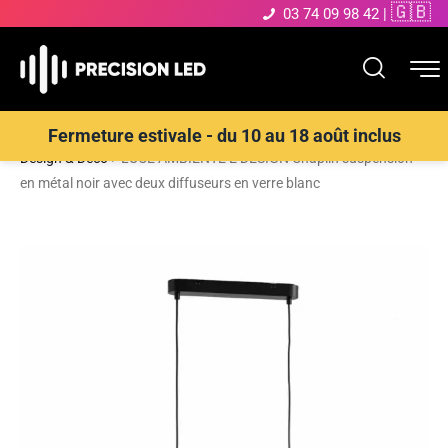
🇬🇧
03 74 09 98 42
|
Accueil
>
Boutique
>
ECLAIRAGE INTERIEUR LED
>
Suspensions
Fermeture estivale - du 10 au 18 août inclus
Design & Déco
>
LUCE AMBIENTE E DESIGN Chaplin suspension
en métal noir avec deux diffuseurs en verre blanc