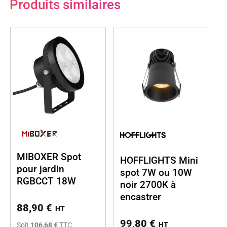
Produits similaires
MIBOXER Spot
HOFFLIGHTS Mini
pour jardin
spot 7W ou 10W
RGBCCT 18W
noir 2700K à
encastrer
88,90
€
HT
99,80
€
HT
Soit
106,68 €
TTC