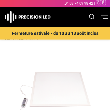
🇬🇧
03 74 09 98 42
|
Accueil
>
Boutique
>
Produits divers
>
Dalle LED 600 x 600 mm
Fermeture estivale - du 10 au 18 août inclus
28W 150 lm/w 4000K