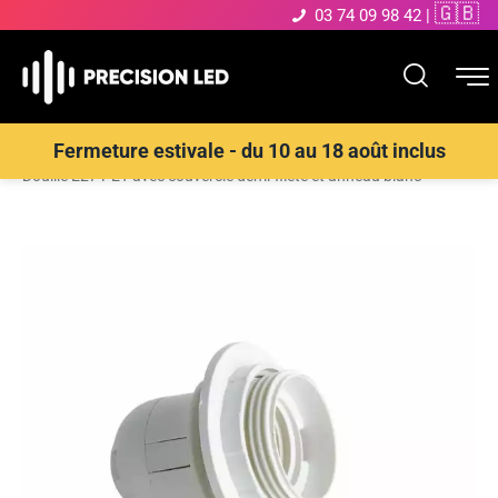
🇬🇧
03 74 09 98 42
|
Accueil
>
Boutique
>
ECLAIRAGE INTERIEUR LED
>
Douille
>
INTEC
Fermeture estivale - du 10 au 18 août inclus
Douille E27 PET avec couvercle demi-fileté et anneau blanc