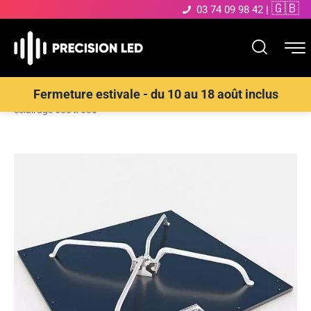
🇬🇧
03 74 09 98 42
|
Accueil
>
Boutique
>
ACCESSOIRES
>
Écarteur de laine de verre
Fermeture estivale - du 10 au 18 août inclus
éclairage 600 x 600