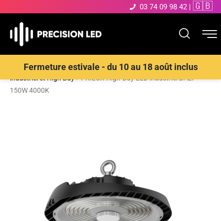
🇬🇧
03 74 09 98 42
|
Accueil
>
Boutique
>
ECLAIRAGE INTERIEUR LED
>
Luminaire
Fermeture estivale - du 10 au 18 août inclus
industriel et High Bay
>
PRILUX High-Bay LED industriel DALI
150W 4000K