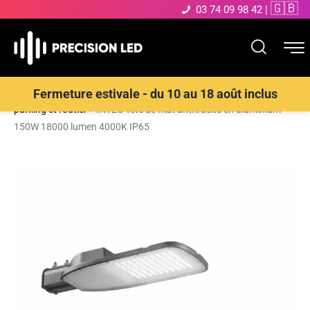
🇬🇧
03 74 09 98 42
|
Accueil
>
Boutique
>
ECLAIRAGE EXTERIEUR LED
>
Eclairage
Fermeture estivale - du 10 au 18 août inclus
parking et routier
>
INTEC Tête de mât anthracite en aluminium
150W 18000 lumen 4000K IP65