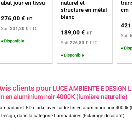
abat-jour en tissu
naturel et
tran
structure en métal
cm
blanc
276,00
€
HT
421
Soit
331,20 €
TTC
189,00
€
HT
Soit
●
Disponible
Soit
226,80 €
TTC
●
Disp
●
Disponible
Avis clients pour
LUCE AMBIENTE E DESIGN La
in en aluminium noir 4000K (lumière naturelle)
ampadaire LED clarke avec cadre fin en aluminium noir 4000k (
 Design, dans la catégorie Lampadaires (Éclairage décoratif)