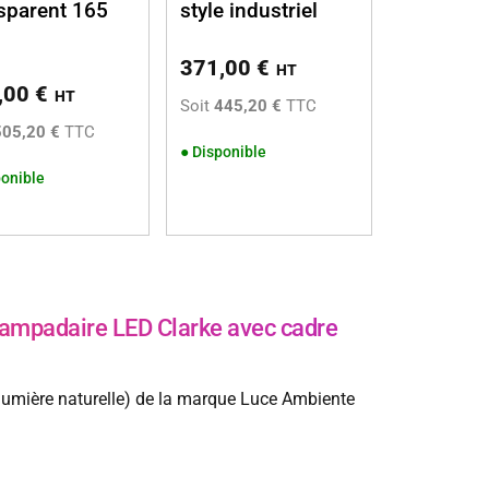
sparent 165
style industriel
371,00
€
HT
,00
€
HT
Soit
445,20 €
TTC
505,20 €
TTC
●
Disponible
onible
mpadaire LED Clarke avec cadre
lumière naturelle) de la marque Luce Ambiente