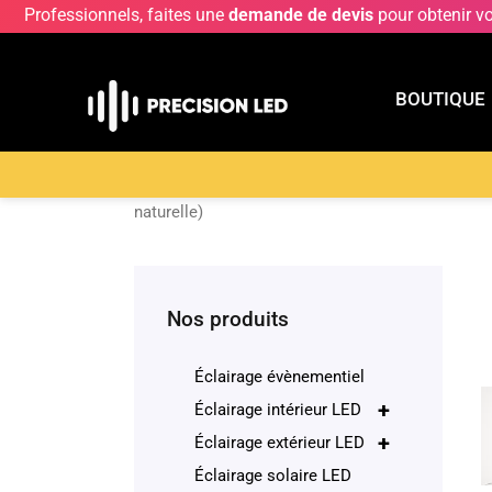
Professionnels, faites une
demande de devis
pour obtenir v
BOUTIQUE
BOUTIQU
Accueil
>
Boutique
>
Éclairage décoratif
>
Lampa
naturelle)
Nos produits
Éclairage évènementiel
+
Éclairage intérieur LED
+
Éclairage extérieur LED
Éclairage solaire LED