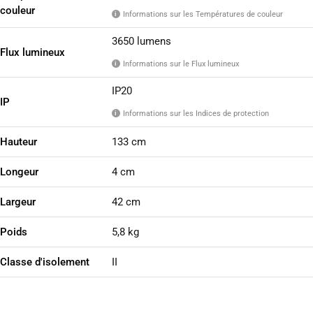
couleur
Informations sur les Températures de couleur
i
3650 lumens
Flux lumineux
Informations sur le Flux lumineux
i
IP20
IP
Informations sur les Indices de protection
i
Hauteur
133 cm
Longeur
4 cm
Largeur
42 cm
Poids
5,8 kg
Classe d'isolement
II