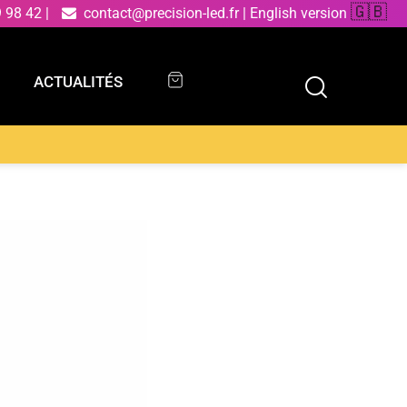
🇬🇧
9 98 42
|
contact@precision-led.fr
|
English version
ACTUALITÉS
ACTUALITÉS
re fin en aluminium noir 4000K (lumière