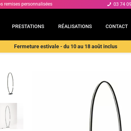
os remises personnalisées
03 74 0
PRESTATIONS
RÉALISATIONS
CONTACT
Fermeture estivale - du 10 au 18 août inclus
E
PRESTATIONS
RÉALISATIONS
CONTACT
daires
>
LUCE AMBIENTE E DESIGN Lampadaire LED Clarke avec cad