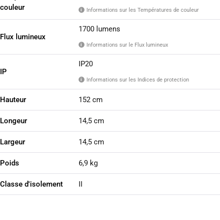
couleur
Informations sur les Températures de couleur
i
1700 lumens
Flux lumineux
Informations sur le Flux lumineux
i
IP20
IP
Informations sur les Indices de protection
i
Hauteur
152 cm
Longeur
14,5 cm
Largeur
14,5 cm
Poids
6,9 kg
Classe d'isolement
II