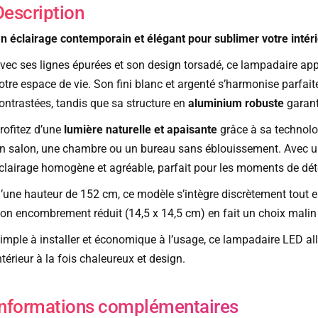
Description
n éclairage contemporain et élégant pour sublimer votre intér
vec ses lignes épurées et son design torsadé, ce lampadaire ap
otre espace de vie. Son fini blanc et argenté s’harmonise parfa
ontrastées, tandis que sa structure en
aluminium robuste
garanti
rofitez d’une
lumière naturelle et apaisante
grâce à sa technolo
n salon, une chambre ou un bureau sans éblouissement. Avec un 
clairage homogène et agréable, parfait pour les moments de dét
’une hauteur de 152 cm, ce modèle s’intègre discrètement tout e
on encombrement réduit (14,5 x 14,5 cm) en fait un choix malin 
imple à installer et économique à l’usage, ce lampadaire LED al
ntérieur à la fois chaleureux et design.
Informations complémentaires