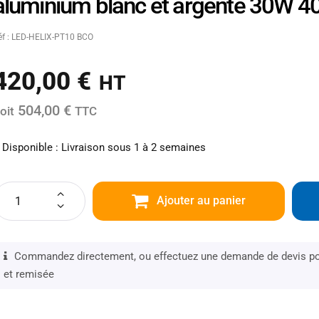
aluminium blanc et argenté 30W 40
éf : LED-HELIX-PT10 BCO
420,00
€
HT
504,00 €
oit
TTC
Disponible : Livraison sous 1 à 2 semaines
Ajouter au panier
Commandez directement, ou effectuez une demande de devis pou
et remisée