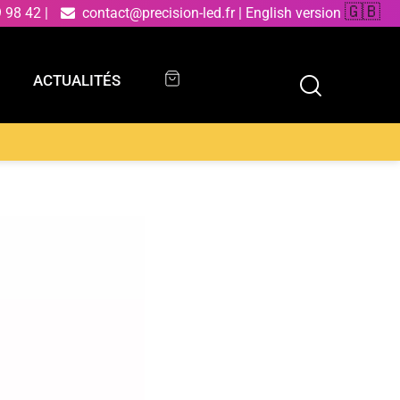
🇬🇧
9 98 42
|
contact@precision-led.fr
|
English version
ACTUALITÉS
ACTUALITÉS
nium blanc et argenté 30W 4000K (lumière