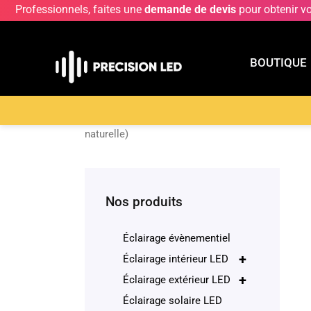
Professionnels, faites une
demande de devis
pour obtenir v
BOUTIQUE
BOUTIQU
Accueil
>
Boutique
>
Éclairage décoratif
>
Lampa
naturelle)
Nos produits
Éclairage évènementiel
+
Éclairage intérieur LED
+
Éclairage extérieur LED
Éclairage solaire LED