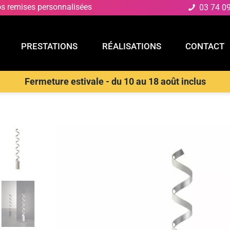
os remises personnalisées
03 74 0
PRESTATIONS
RÉALISATIONS
CONTACT
Fermeture estivale - du 10 au 18 août inclus
E
PRESTATIONS
RÉALISATIONS
CONTACT
daires
>
LUCE AMBIENTE E DESIGN Lampadaire LED Helix en alumi