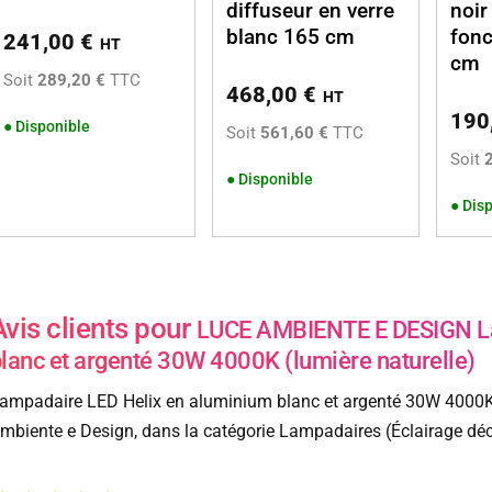
diffuseur en verre
noir
blanc 165 cm
fonc
241,00
€
HT
cm
Soit
289,20 €
TTC
468,00
€
HT
190
●
Disponible
Soit
561,60 €
TTC
Soit
●
Disponible
●
Disp
Avis clients pour
LUCE AMBIENTE E DESIGN La
lanc et argenté 30W 4000K (lumière naturelle)
ampadaire LED Helix en aluminium blanc et argenté 30W 4000K 
mbiente e Design, dans la catégorie Lampadaires (Éclairage déc