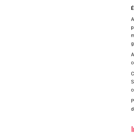
É
A
p
m
g
A
c
C
c
P
d