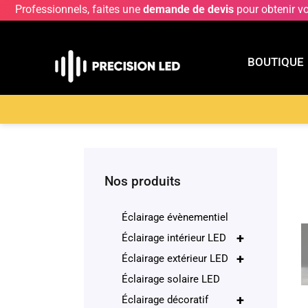
Professionnels, faites une
demande de devis
pour obtenir v
BOUTIQUE
BOUTIQU
Accueil
>
Boutique
>
Éclairage décoratif
>
Lampa
Nos produits
Éclairage évènementiel
+
Éclairage intérieur LED
+
Éclairage extérieur LED
Éclairage solaire LED
+
Éclairage décoratif