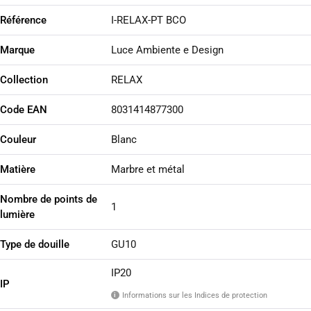
Référence
I-RELAX-PT BCO
Marque
Luce Ambiente e Design
Collection
RELAX
Code EAN
8031414877300
Couleur
Blanc
Matière
Marbre et métal
Nombre de points de
1
lumière
Type de douille
GU10
IP20
IP
Informations sur les Indices de protection
i