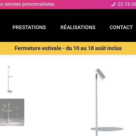
os remises personnalisées
03 74 0
PRESTATIONS
RÉALISATIONS
CONTACT
Fermeture estivale - du 10 au 18 août inclus
E
PRESTATIONS
RÉALISATIONS
CONTACT
daires
>
LUCE AMBIENTE E DESIGN Lampadaire relax en métal blan