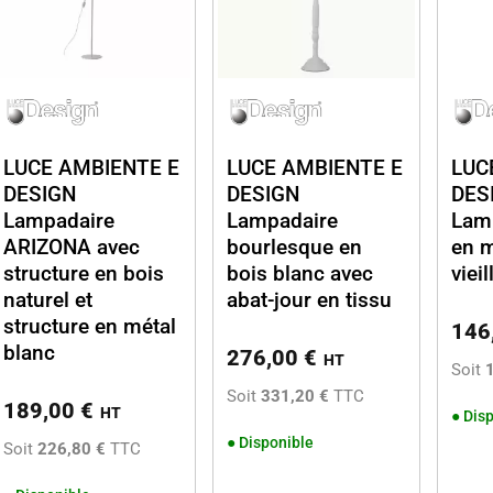
LUCE AMBIENTE E
LUCE AMBIENTE E
LUC
DESIGN
DESIGN
DES
Lampadaire
Lampadaire
Lamp
ARIZONA avec
bourlesque en
en m
structure en bois
bois blanc avec
vieill
naturel et
abat-jour en tissu
structure en métal
146
blanc
276,00
€
HT
Soit
Soit
331,20 €
TTC
189,00
€
HT
●
Disp
●
Disponible
Soit
226,80 €
TTC