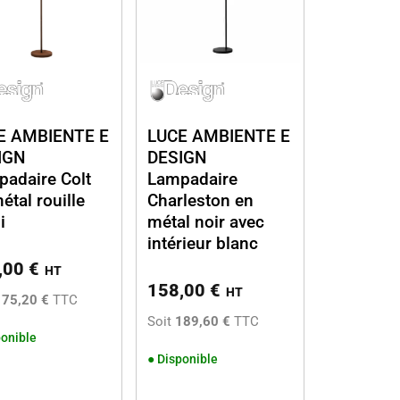
E AMBIENTE E
LUCE AMBIENTE E
IGN
DESIGN
adaire Colt
Lampadaire
étal rouille
Charleston en
i
métal noir avec
intérieur blanc
,00
€
HT
158,00
€
HT
175,20 €
TTC
Soit
189,60 €
TTC
onible
●
Disponible