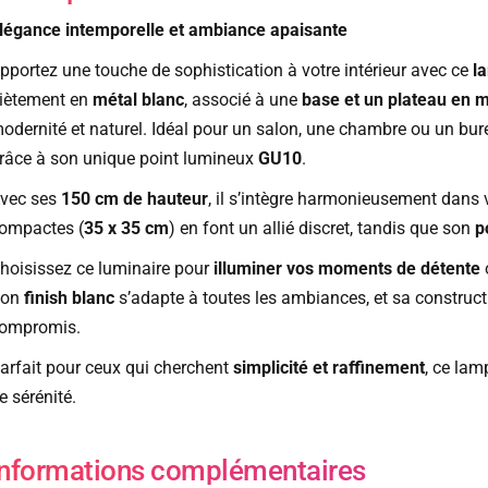
légance intemporelle et ambiance apaisante
pportez une touche de sophistication à votre intérieur avec ce
l
iètement en
métal blanc
, associé à une
base et un plateau en 
odernité et naturel. Idéal pour un salon, une chambre ou un bure
râce à son unique point lumineux
GU10
.
vec ses
150 cm de hauteur
, il s’intègre harmonieusement dans
ompactes (
35 x 35 cm
) en font un allié discret, tandis que son
p
hoisissez ce luminaire pour
illuminer vos moments de détente
o
Son
finish blanc
s’adapte à toutes les ambiances, et sa construct
ompromis.
arfait pour ceux qui cherchent
simplicité et raffinement
, ce lam
e sérénité.
Informations complémentaires