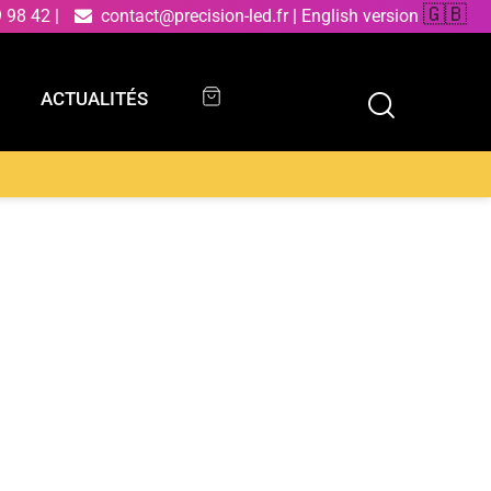
🇬🇧
9 98 42
|
contact@precision-led.fr
|
English version
ACTUALITÉS
ACTUALITÉS
c avec base et plateau en marbre