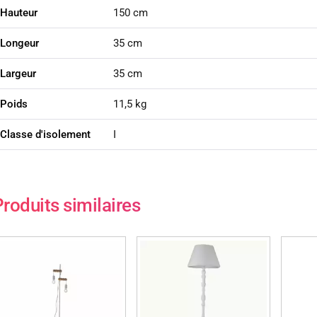
Hauteur
150 cm
Longeur
35 cm
Largeur
35 cm
Poids
11,5 kg
Classe d'isolement
I
roduits similaires