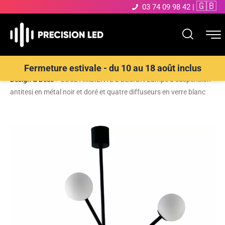
🇬🇧
03 74 09 98 42
|
Accueil
>
Boutique
>
ECLAIRAGE INTERIEUR LED
>
Suspensions
Fermeture estivale - du 10 au 18 août inclus
Design & Déco
>
LUCE AMBIENTE E DESIGN Lampe à suspension
antitesi en métal noir et doré et quatre diffuseurs en verre blanc