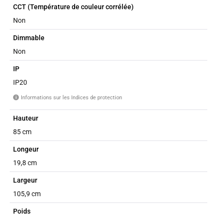
CCT (Température de couleur corrélée)
Non
Dimmable
Non
IP
IP20
Informations sur les Indices de protection
i
Hauteur
85 cm
Longeur
19,8 cm
Largeur
105,9 cm
Poids