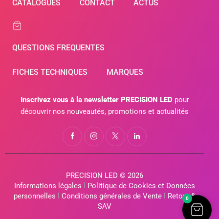
CATALOGUES
CONTACT
ACTUS
QUESTIONS FREQUENTES
FICHES TECHNIQUES
MARQUES
Inscrivez vous à la newsletter PRECISION LED
pour
découvrir nos nouveautés, promotions et actualités
PRECISION LED © 2026
Informations légales
l
Politique de Cookies et Données
personnelles
l
Conditions générales de Vente
l
Retour &
0
SAV