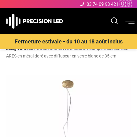
🇬🇧
03 74 09 98 42
|
Accueil
>
Boutique
>
ECLAIRAGE INTERIEUR LED
>
Suspensions
Fermeture estivale - du 10 au 18 août inclus
Design & Déco
>
LUCE AMBIENTE E DESIGN Lampe à suspension
ARES en métal doré avec diffuseur en verre blanc de 35 cm