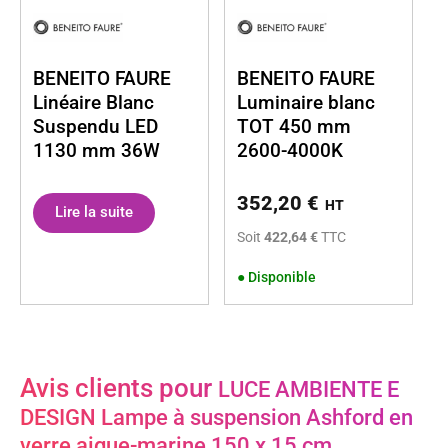
BENEITO FAURE
BENEITO FAURE
Linéaire Blanc
Luminaire blanc
Suspendu LED
TOT 450 mm
1130 mm 36W
2600-4000K
352,20
€
HT
Lire la suite
Soit
422,64 €
TTC
●
Disponible
Avis clients pour
LUCE AMBIENTE E
DESIGN Lampe à suspension Ashford en
verre aigue-marine 150 x 15 cm