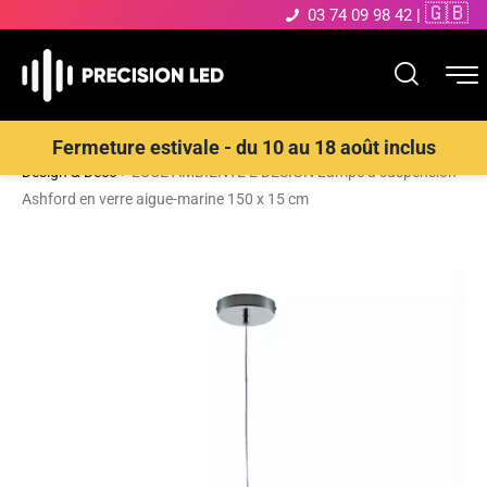
🇬🇧
03 74 09 98 42
|
Accueil
>
Boutique
>
ECLAIRAGE INTERIEUR LED
>
Suspensions
Fermeture estivale - du 10 au 18 août inclus
Design & Déco
>
LUCE AMBIENTE E DESIGN Lampe à suspension
Ashford en verre aigue-marine 150 x 15 cm