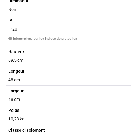
Dimmable
Non
IP
IP20
Informations sur les Indices de protection
i
Hauteur
69,5 cm
Longeur
48 cm
Largeur
48 cm
Poids
10,23 kg
Classe d'isolement