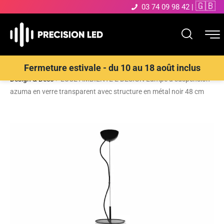
🇬🇧
03 74 09 98 42
|
Accueil
>
Boutique
>
ECLAIRAGE INTERIEUR LED
>
Suspensions
Fermeture estivale - du 10 au 18 août inclus
Design & Déco
>
LUCE AMBIENTE E DESIGN Lampe à suspension
azuma en verre transparent avec structure en métal noir 48 cm