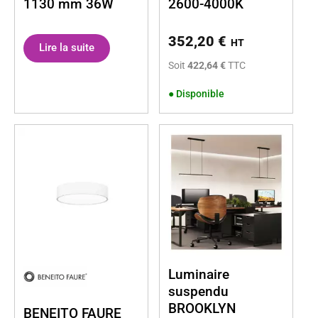
1130 mm 36W
2600-4000K
352,20
€
HT
Lire la suite
Soit
422,64 €
TTC
●
Disponible
Luminaire
suspendu
BROOKLYN
BENEITO FAURE