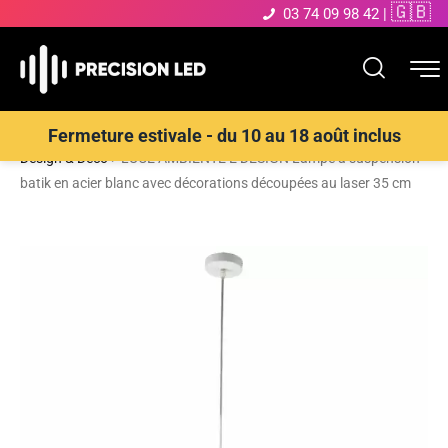
🇬🇧
03 74 09 98 42
|
Accueil
>
Boutique
>
ECLAIRAGE INTERIEUR LED
>
Suspensions
Fermeture estivale - du 10 au 18 août inclus
Design & Déco
>
LUCE AMBIENTE E DESIGN Lampe à suspension
batik en acier blanc avec décorations découpées au laser 35 cm