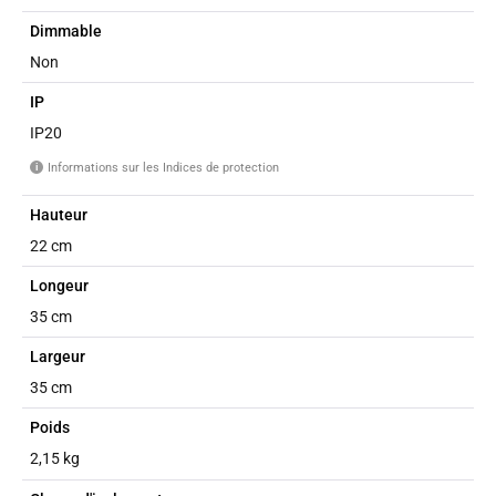
Dimmable
Non
IP
IP20
Informations sur les Indices de protection
i
Hauteur
22 cm
Longeur
35 cm
Largeur
35 cm
Poids
2,15 kg