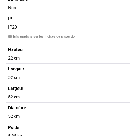
Non
IP
IP20
Informations sur les Indices de protection
i
Hauteur
22 cm
Longeur
52 cm
Largeur
52 cm
Diamètre
52 cm
Poids
5,85 kg