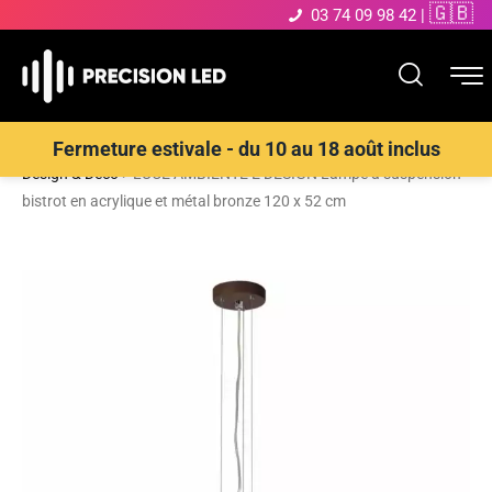
🇬🇧
03 74 09 98 42
|
Accueil
>
Boutique
>
ECLAIRAGE INTERIEUR LED
>
Suspensions
Fermeture estivale - du 10 au 18 août inclus
Design & Déco
>
LUCE AMBIENTE E DESIGN Lampe à suspension
bistrot en acrylique et métal bronze 120 x 52 cm