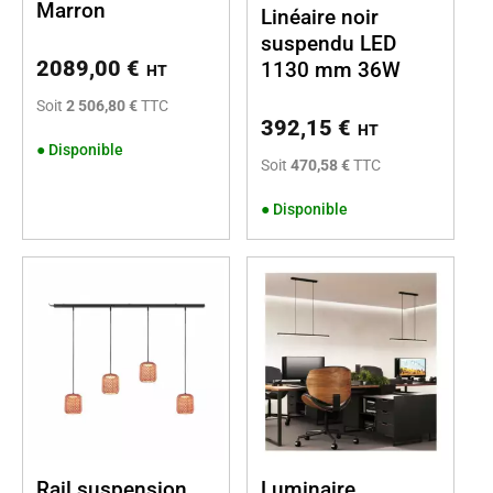
Marron
Linéaire noir
suspendu LED
2089,00
€
1130 mm 36W
HT
Soit
2 506,80 €
TTC
392,15
€
HT
●
Disponible
Soit
470,58 €
TTC
●
Disponible
Rail suspension
Luminaire