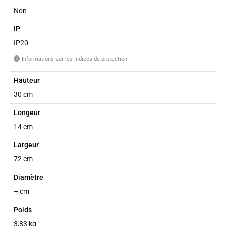
Non
IP
IP20
Informations sur les Indices de protection
i
Hauteur
30 cm
Longeur
14 cm
Largeur
72 cm
Diamètre
– cm
Poids
3,83 kg