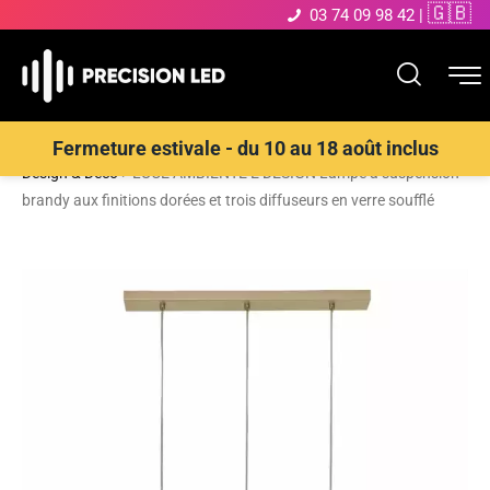
🇬🇧
03 74 09 98 42
|
Accueil
>
Boutique
>
ECLAIRAGE INTERIEUR LED
>
Suspensions
Fermeture estivale - du 10 au 18 août inclus
Design & Déco
>
LUCE AMBIENTE E DESIGN Lampe à suspension
brandy aux finitions dorées et trois diffuseurs en verre soufflé