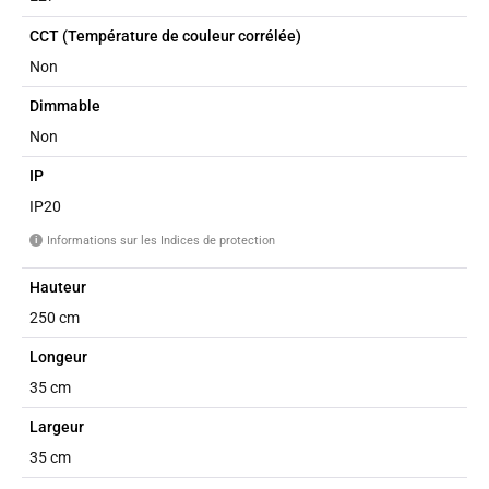
CCT (Température de couleur corrélée)
Non
Dimmable
Non
IP
IP20
Informations sur les Indices de protection
i
Hauteur
250 cm
Longeur
35 cm
Largeur
35 cm