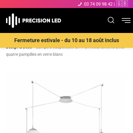
🇬🇧
03 74 09 98 42
|
Accueil
>
Boutique
>
ECLAIRAGE INTERIEUR LED
>
Suspensions
Fermeture estivale - du 10 au 18 août inclus
Design & Déco
>
Lampe à suspension CITY en métal chromé avec
quatre pampilles en verre blanc