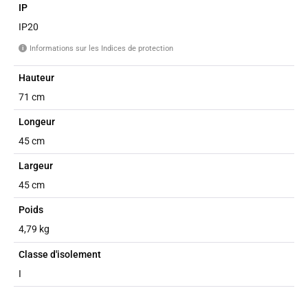
IP
IP20
Informations sur les Indices de protection
i
Hauteur
71 cm
Longeur
45 cm
Largeur
45 cm
Poids
4,79 kg
Classe d'isolement
I