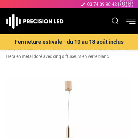
🇬🇧
03 74 09 98 42
|
Accueil
>
Boutique
>
ECLAIRAGE INTERIEUR LED
>
Suspensions
Fermeture estivale - du 10 au 18 août inclus
Design & Déco
>
LUCE AMBIENTE E DESIGN Lampe à suspension
Hera en métal doré avec cinq diffuseurs en verre blanc