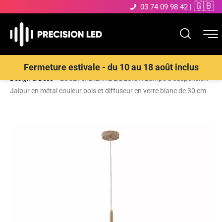
🇬🇧
03 74 09 98 42
|
Accueil
>
Boutique
>
ECLAIRAGE INTERIEUR LED
>
Suspensions
Fermeture estivale - du 10 au 18 août inclus
Design & Déco
>
LUCE AMBIENTE E DESIGN Lampe à suspension
Jaipur en métal couleur bois et diffuseur en verre blanc de 30 cm