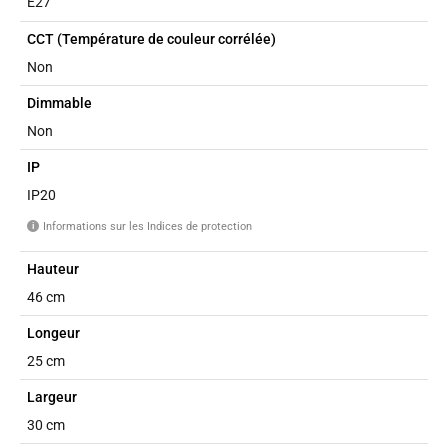
E27
CCT (Température de couleur corrélée)
Non
Dimmable
Non
IP
IP20
Informations sur les Indices de protection
i
Hauteur
46 cm
Longeur
25 cm
Largeur
30 cm