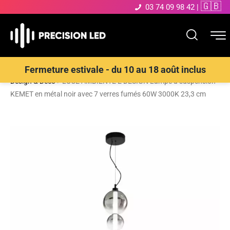
🇬🇧
03 74 09 98 42
|
Accueil
>
Boutique
>
ECLAIRAGE INTERIEUR LED
>
Suspensions
Fermeture estivale - du 10 au 18 août inclus
Design & Déco
>
LUCE AMBIENTE E DESIGN Lampe à suspension
KEMET en métal noir avec 7 verres fumés 60W 3000K 23,3 cm