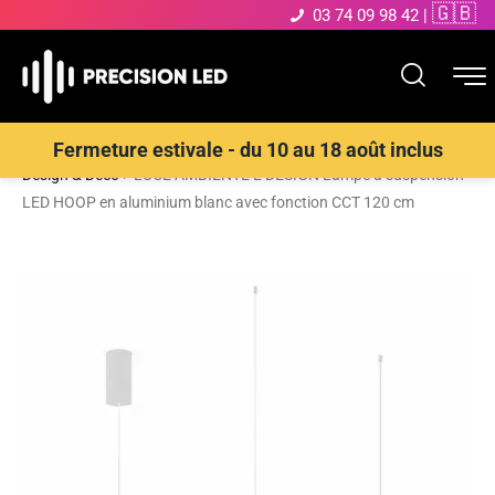
🇬🇧
03 74 09 98 42
|
Accueil
>
Boutique
>
ECLAIRAGE INTERIEUR LED
>
Suspensions
Fermeture estivale - du 10 au 18 août inclus
Design & Déco
>
LUCE AMBIENTE E DESIGN Lampe à suspension
LED HOOP en aluminium blanc avec fonction CCT 120 cm