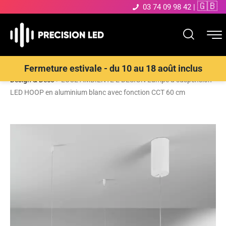
🇬🇧
03 74 09 98 42
|
Accueil
>
Boutique
>
ECLAIRAGE INTERIEUR LED
>
Suspensions
Fermeture estivale - du 10 au 18 août inclus
Design & Déco
>
LUCE AMBIENTE E DESIGN Lampe à suspension
LED HOOP en aluminium blanc avec fonction CCT 60 cm