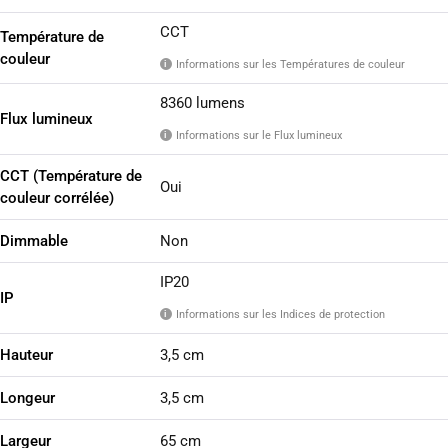
CCT
Température de
couleur
Informations sur les Températures de couleur
i
8360 lumens
Flux lumineux
Informations sur le Flux lumineux
i
CCT (Température de
Oui
couleur corrélée)
Dimmable
Non
IP20
IP
Informations sur les Indices de protection
i
Hauteur
3,5 cm
Longeur
3,5 cm
Largeur
65 cm