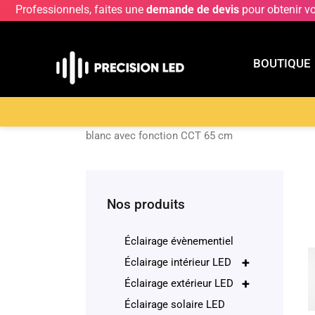
Professionnels, faites une
demande de devis
pour obtenir v
BOUTIQUE
BOUTIQU
Accueil
>
Boutique
>
ECLAIRAGE INTERIEUR LE
blanc avec fonction CCT 65 cm
Nos produits
Éclairage évènementiel
+
Éclairage intérieur LED
+
Éclairage extérieur LED
Éclairage solaire LED