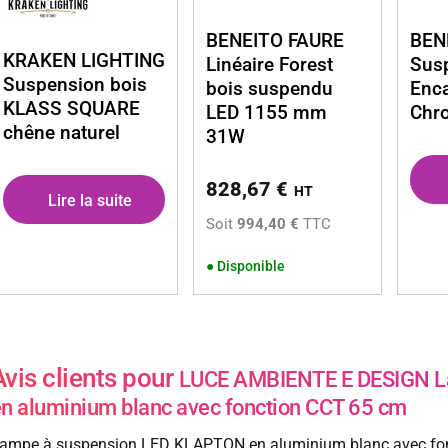
BENEITO FAURE
BEN
KRAKEN LIGHTING
Linéaire Forest
Sus
Suspension bois
bois suspendu
Enc
KLASS SQUARE
LED 1155 mm
Chr
chêne naturel
31W
828,67
€
HT
Lire la suite
Soit
994,40 €
TTC
●
Disponible
Avis clients pour
LUCE AMBIENTE E DESIGN L
n aluminium blanc avec fonction CCT 65 cm
ampe à suspension LED KLAPTON en aluminium blanc avec fon