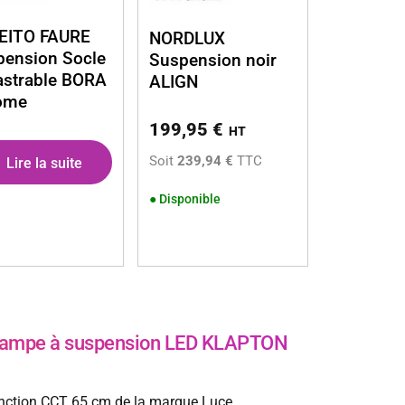
EITO FAURE
NORDLUX
pension Socle
Suspension noir
astrable BORA
ALIGN
ome
199,95
€
HT
Soit
239,94 €
TTC
Lire la suite
●
Disponible
ampe à suspension LED KLAPTON
ction CCT 65 cm de la marque Luce