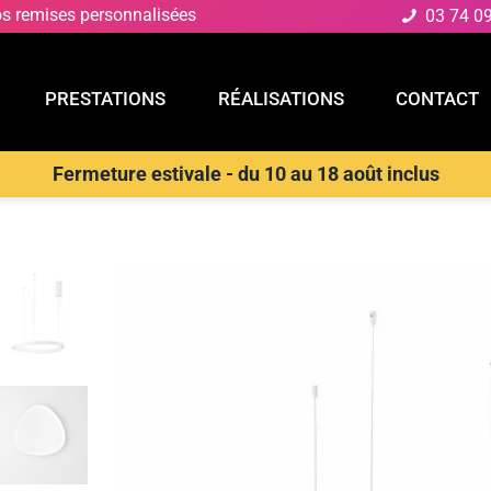
os remises personnalisées
03 74 0
PRESTATIONS
RÉALISATIONS
CONTACT
Fermeture estivale - du 10 au 18 août inclus
E
PRESTATIONS
RÉALISATIONS
CONTACT
D
>
Suspensions Design & Déco
>
LUCE AMBIENTE E DESIGN Lampe