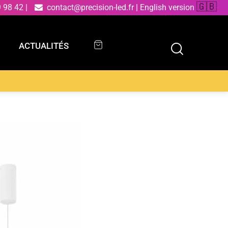
🇬🇧
9 98 42
|
contact@precision-led.fr
|
English version
ACTUALITÉS
ACTUALITÉS
 à suspension LED KLAPTON en aluminium