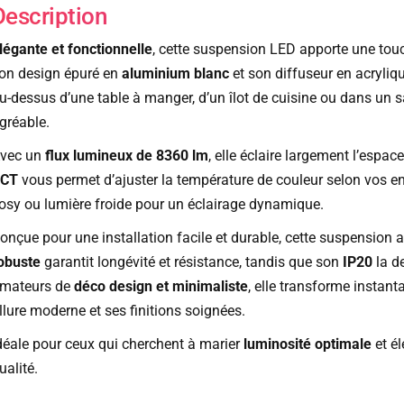
Description
légante et fonctionnelle
, cette suspension LED apporte une touc
on design épuré en
aluminium blanc
et son diffuseur en acryli
u-dessus d’une table à manger, d’un îlot de cuisine ou dans un 
gréable.
vec un
flux lumineux de 8360 lm
, elle éclaire largement l’espa
CT
vous permet d’ajuster la température de couleur selon vos e
osy ou lumière froide pour un éclairage dynamique.
onçue pour une installation facile et durable, cette suspension 
obuste
garantit longévité et résistance, tandis que son
IP20
la de
mateurs de
déco design et minimaliste
, elle transforme instan
llure moderne et ses finitions soignées.
déale pour ceux qui cherchent à marier
luminosité optimale
et él
ualité.