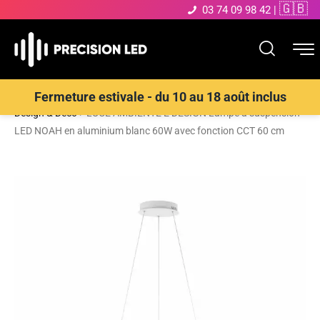
🇬🇧
03 74 09 98 42
|
Accueil
>
Boutique
>
ECLAIRAGE INTERIEUR LED
>
Suspensions
Fermeture estivale - du 10 au 18 août inclus
Design & Déco
>
LUCE AMBIENTE E DESIGN Lampe à suspension
LED NOAH en aluminium blanc 60W avec fonction CCT 60 cm