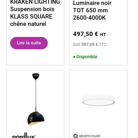
KRAKEN LIGHTING
Luminaire noir
Suspension bois
TOT 650 mm
KLASS SQUARE
2600-4000K
chêne naturel
497,50
€
HT
Lire la suite
Soit
597,00 €
TTC
●
Disponible