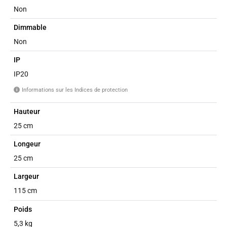
Non
Dimmable
Non
IP
IP20
Informations sur les Indices de protection
i
Hauteur
25 cm
Longeur
25 cm
Largeur
115 cm
Poids
5,3 kg