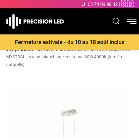
🇬🇧
03 74 09 98 42
|
Accueil
>
Boutique
>
ECLAIRAGE INTERIEUR LED
>
Suspensions
Fermeture estivale - du 10 au 18 août inclus
Design & Déco
>
LUCE AMBIENTE E DESIGN Lampe à suspension
MYSTRAL en aluminium blanc et silicone 60W 4000K (lumière
naturelle)