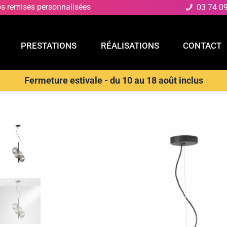
os remises personnalisées
03 74 0
PRESTATIONS
RÉALISATIONS
CONTACT
Fermeture estivale - du 10 au 18 août inclus
E
PRESTATIONS
RÉALISATIONS
CONTACT
D
>
Suspensions Design & Déco
>
LUCE AMBIENTE E DESIGN Lampe à