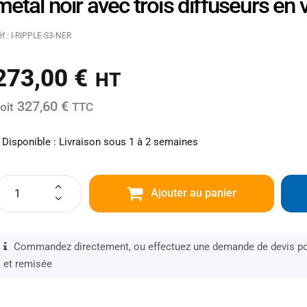
métal noir avec trois diffuseurs en
éf : I-RIPPLE-S3-NER
273,00
€
HT
327,60 €
oit
TTC
Disponible : Livraison sous 1 à 2 semaines
Ajouter au panier
Commandez directement, ou effectuez une demande de devis pou
et remisée