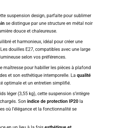
tte suspension design, parfaite pour sublimer
ain
se distingue par une structure en métal noir
lumière douce et chaleureuse.
uilibré et harmonieux, idéal pour créer une
Les douilles E27, compatibles avec une large
lumineuse selon vos préférences.
e maîtresse pour habiller les pièces à plafond
ides et son esthétique intemporelle. La
qualité
té optimale et un entretien simplifié.
 léger (3,55 kg), cette suspension s’intègre
s chargés. Son
indice de protection IP20
la
es où l’élégance et la fonctionnalité se
e en un lieu à la fois
esthétique et