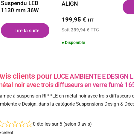
Suspendu LED
ALIGN
1130 mm 36W
199,95
€
HT
Soit
239,94 €
TTC
Lire la suite
●
Disponible
Avis clients pour
LUCE AMBIENTE E DESIGN La
étal noir avec trois diffuseurs en verre fumé 16
ampe à suspension RIPPLE en métal noir avec trois diffuseurs 
mbiente e Design, dans la catégorie Suspensions Design & Déco 
0 étoiles sur 5 (selon 0 avis)
xcellent