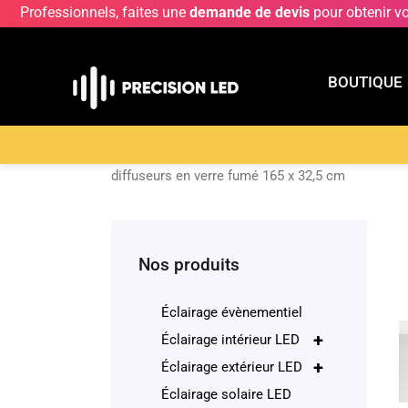
Professionnels, faites une
demande de devis
pour obtenir v
BOUTIQUE
BOUTIQU
Accueil
>
Boutique
>
ECLAIRAGE INTERIEUR LE
diffuseurs en verre fumé 165 x 32,5 cm
Nos produits
Éclairage évènementiel
+
Éclairage intérieur LED
+
Éclairage extérieur LED
Éclairage solaire LED