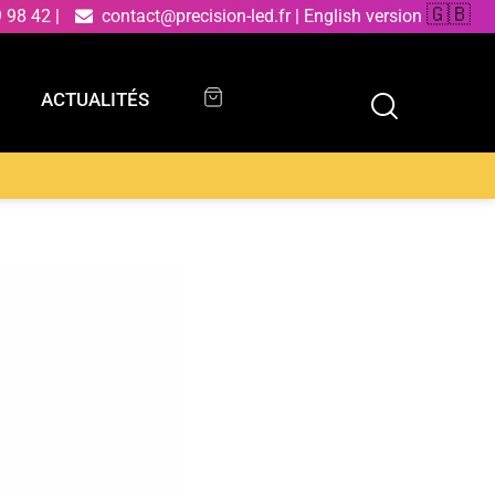
🇬🇧
9 98 42
|
contact@precision-led.fr
|
English version
ACTUALITÉS
ACTUALITÉS
 suspension RIPPLE en métal noir avec trois