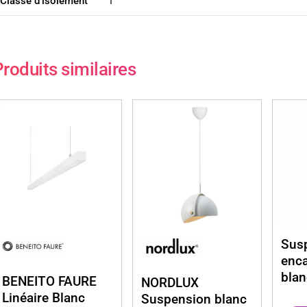
Classe d'isolement
I
roduits similaires
Susp
enc
bla
BENEITO FAURE
NORDLUX
Linéaire Blanc
Suspension blanc