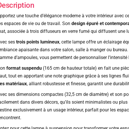
Description
pportez une touche d’élégance moderne à votre intérieur avec ce
es espaces de vie ou de travail. Son
design épuré et contempor
at, associée à trois diffuseurs en verre fumé qui diffusent une 
vec ses
trois points lumineux
, cette lampe offre un éclairage éq
mbiance apaisante dans votre salon, salle à manger ou bureau. 
amme d’ampoules, vous permettent de personnaliser l’intensité 
Son
format suspendu
(165 cm de hauteur totale) en fait une pièc
aut, tout en apportant une note graphique grâce à ses lignes flu
es matériaux
, alliant robustesse et finesse, garantit une durabili
vec ses dimensions compactes (32,5 cm de diamètre) et son poids
acilement dans divers décors, qu’ils soient minimalistes ou plu
estine exclusivement à un usage intérieur, parfait pour les espac
encontrent.
ptez pour cette lampe à suspension pour transformer votre espac