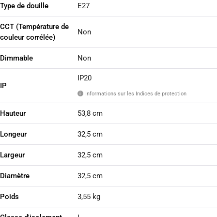
Type de douille
E27
CCT (Température de
Non
couleur corrélée)
Dimmable
Non
IP20
IP
Informations sur les Indices de protection
i
Hauteur
53,8 cm
Longeur
32,5 cm
Largeur
32,5 cm
Diamètre
32,5 cm
Poids
3,55 kg