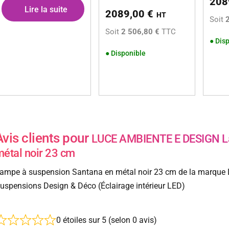
208
Lire la suite
2089,00
€
HT
Soit
Soit
2 506,80 €
TTC
●
Disp
●
Disponible
Avis clients pour
LUCE AMBIENTE E DESIGN La
étal noir 23 cm
ampe à suspension Santana en métal noir 23 cm de la marque L
uspensions Design & Déco (Éclairage intérieur LED)
0 étoiles sur 5 (selon 0 avis)