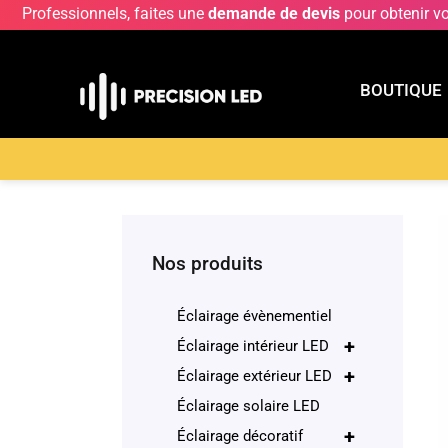
Professionnels, faites une
demande de devis
pour obtenir v
BOUTIQUE
BOUTIQU
Accueil
>
Boutique
>
ECLAIRAGE INTERIEUR LE
Nos produits
Éclairage évènementiel
+
Éclairage intérieur LED
+
Éclairage extérieur LED
Éclairage solaire LED
+
Éclairage décoratif