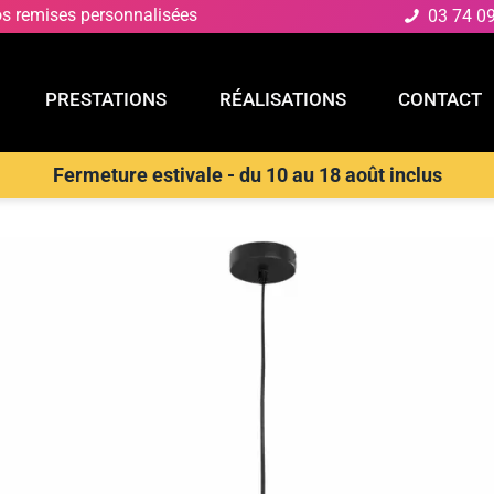
os remises personnalisées
03 74 0
PRESTATIONS
RÉALISATIONS
CONTACT
Fermeture estivale - du 10 au 18 août inclus
E
PRESTATIONS
RÉALISATIONS
CONTACT
D
>
Suspensions Design & Déco
>
LUCE AMBIENTE E DESIGN Lampe 