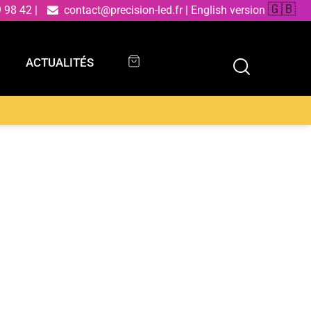
🇬🇧
9 98 42
|
contact@precision-led.fr
|
English version
ACTUALITÉS
ACTUALITÉS
à suspension Santana en métal noir 23 cm