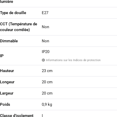
lumière
Type de douille
E27
CCT (Température de
Non
couleur corrélée)
Dimmable
Non
IP20
IP
Informations sur les Indices de protection
i
Hauteur
23 cm
Longeur
20 cm
Largeur
20 cm
Poids
0,9 kg
Classe d'isolement
I