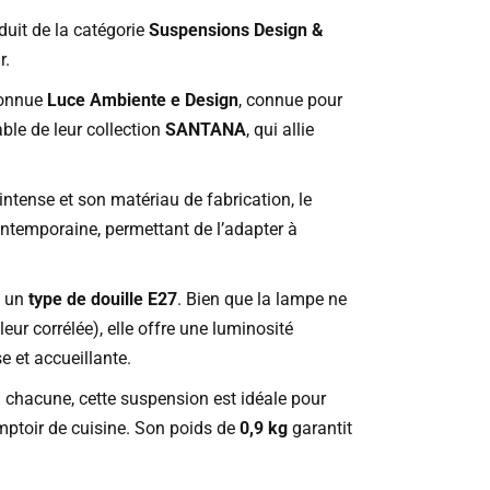
duit de la catégorie
Suspensions Design &
r.
connue
Luce Ambiente e Design
, connue pour
ble de leur collection
SANTANA
, qui allie
intense et son matériau de fabrication, le
contemporaine, permettant de l’adapter à
c un
type de douille E27
. Bien que la lampe ne
r corrélée), elle offre une luminosité
 et accueillante.
m
chacune, cette suspension est idéale pour
mptoir de cuisine. Son poids de
0,9 kg
garantit