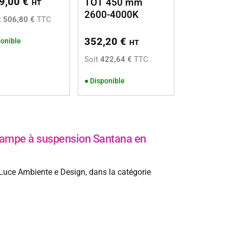
9,00
€
TOT 450 mm
HT
2600-4000K
2 506,80 €
TTC
352,20
€
onible
HT
Soit
422,64 €
TTC
●
Disponible
mpe à suspension Santana en
uce Ambiente e Design, dans la catégorie