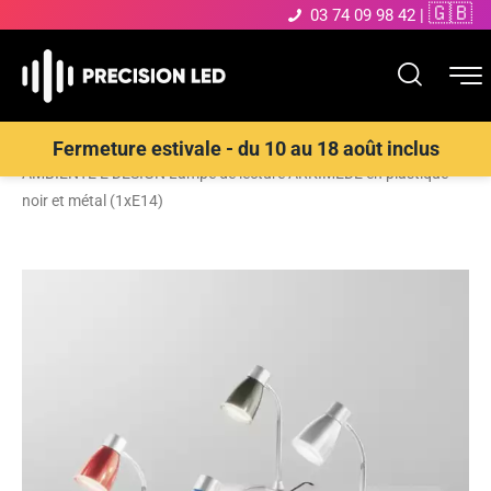
🇬🇧
03 74 09 98 42
|
Accueil
>
Boutique
>
Éclairage décoratif
>
Lampes de table
>
LUCE
Fermeture estivale - du 10 au 18 août inclus
AMBIENTE E DESIGN Lampe de lecture ARKIMEDE en plastique
noir et métal (1xE14)