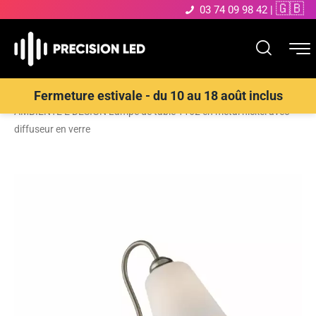
🇬🇧
03 74 09 98 42
|
Accueil
>
Boutique
>
Éclairage décoratif
>
Lampes de table
>
LUCE
Fermeture estivale - du 10 au 18 août inclus
AMBIENTE E DESIGN Lampe de table 1162 en métal nickel avec
diffuseur en verre