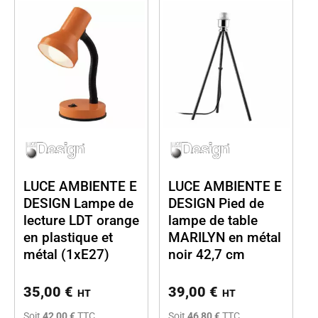
LUCE AMBIENTE E
LUCE AMBIENTE E
DESIGN Lampe de
DESIGN Pied de
lecture LDT orange
lampe de table
en plastique et
MARILYN en métal
métal (1xE27)
noir 42,7 cm
35,00
€
39,00
€
HT
HT
Soit
42,00 €
TTC
Soit
46,80 €
TTC