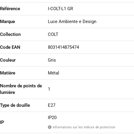
Référence
I-COLT-L1 GR
Marque
Luce Ambiente e Design
Collection
COLT
Code EAN
8031414875474
Couleur
Gris
Matière
Métal
Nombre de points de
1
lumière
Type de douille
E27
IP20
IP
Informations sur les Indices de protection
i