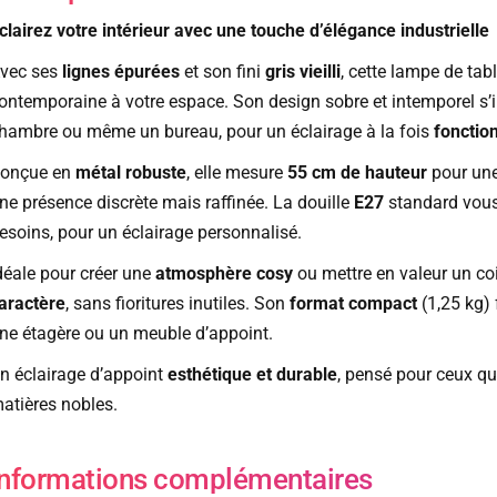
clairez votre intérieur avec une touche d’élégance industrielle
vec ses
lignes épurées
et son fini
gris vieilli
, cette lampe de ta
ontemporaine à votre espace. Son design sobre et intemporel s’
hambre ou même un bureau, pour un éclairage à la fois
fonction
onçue en
métal robuste
, elle mesure
55 cm de hauteur
pour une
ne présence discrète mais raffinée. La douille
E27
standard vous
esoins, pour un éclairage personnalisé.
déale pour créer une
atmosphère cosy
ou mettre en valeur un coi
aractère
, sans fioritures inutiles. Son
format compact
(1,25 kg) 
ne étagère ou un meuble d’appoint.
n éclairage d’appoint
esthétique et durable
, pensé pour ceux qu
atières nobles.
Informations complémentaires