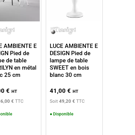
E AMBIENTE E
LUCE AMBIENTE E
IGN Pied de
DESIGN Pied de
e de table
lampe de table
ILYN en métal
SWEET en bois
nc 25 cm
blanc 30 cm
00
€
41,00
€
HT
HT
36,00 €
TTC
Soit
49,20 €
TTC
onible
●
Disponible