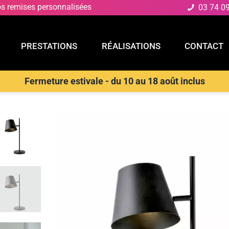
os remises personnalisées
03 74 0
PRESTATIONS
RÉALISATIONS
CONTACT
Fermeture estivale - du 10 au 18 août inclus
E
PRESTATIONS
RÉALISATIONS
CONTACT
s de table
>
LUCE AMBIENTE E DESIGN Lampe de table COLT en méta