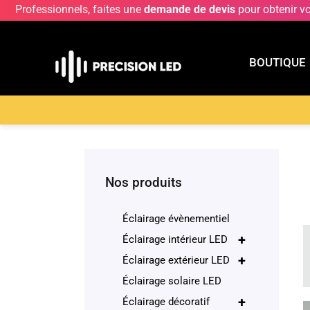
Professionnels, faites une
demande de devis
pour obtenir v
BOUTIQUE
BOUTIQU
Accueil
>
Boutique
>
Éclairage décoratif
>
Lampe
Nos produits
Éclairage évènementiel
+
Éclairage intérieur LED
+
Éclairage extérieur LED
Éclairage solaire LED
+
Éclairage décoratif