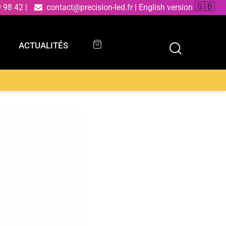
🇬🇧
9 98 42
|
contact@precision-led.fr
|
English version
ACTUALITÉS
ACTUALITÉS
l gris vieilli