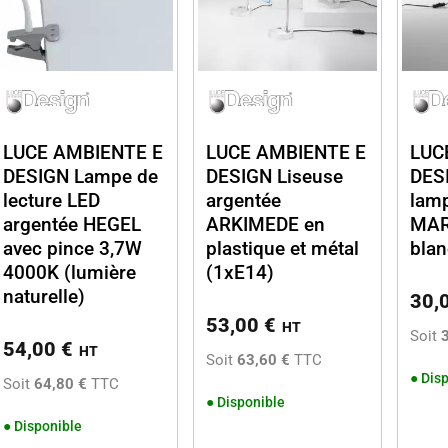
LUCE AMBIENTE E
LUCE AMBIENTE E
LUC
DESIGN Lampe de
DESIGN Liseuse
DES
lecture LED
argentée
lamp
argentée HEGEL
ARKIMEDE en
MAR
avec pince 3,7W
plastique et métal
bla
4000K (lumière
(1xE14)
naturelle)
30,
53,00
€
HT
Soit
54,00
€
HT
Soit
63,60 €
TTC
●
Disp
Soit
64,80 €
TTC
●
Disponible
●
Disponible