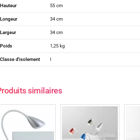
Hauteur
55 cm
Longeur
34 cm
Largeur
34 cm
Poids
1,25 kg
Classe d'isolement
I
roduits similaires