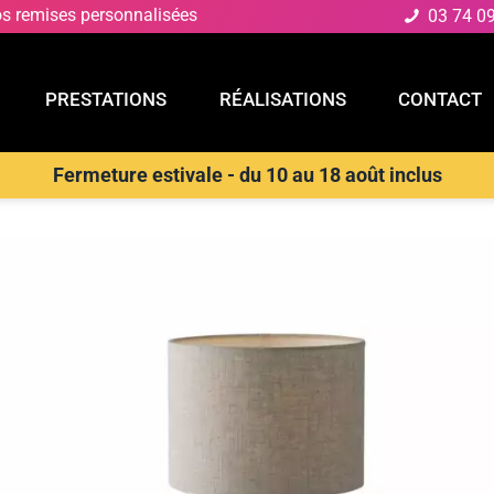
os remises personnalisées
03 74 0
PRESTATIONS
RÉALISATIONS
CONTACT
Fermeture estivale - du 10 au 18 août inclus
E
PRESTATIONS
RÉALISATIONS
CONTACT
s de table
>
LUCE AMBIENTE E DESIGN Lampe de table factory en c