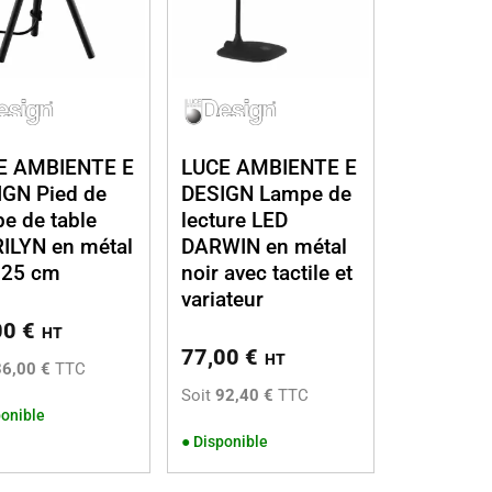
E AMBIENTE E
LUCE AMBIENTE E
IGN Pied de
DESIGN Lampe de
e de table
lecture LED
ILYN en métal
DARWIN en métal
 25 cm
noir avec tactile et
variateur
00
€
HT
77,00
€
HT
36,00 €
TTC
Soit
92,40 €
TTC
onible
●
Disponible