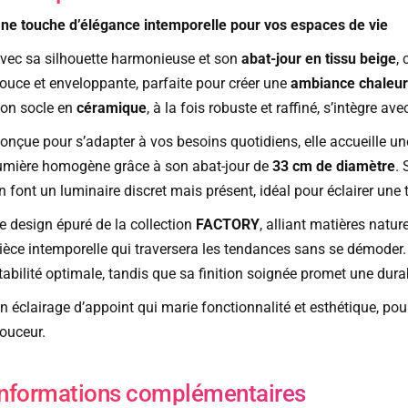
ne touche d’élégance intemporelle pour vos espaces de vie
vec sa silhouette harmonieuse et son
abat-jour en tissu beige
,
ouce et enveloppante, parfaite pour créer une
ambiance chaleu
on socle en
céramique
, à la fois robuste et raffiné, s’intègre av
onçue pour s’adapter à vos besoins quotidiens, elle accueille u
umière homogène grâce à son abat-jour de
33 cm de diamètre
.
n font un luminaire discret mais présent, idéal pour éclairer une t
e design épuré de la collection
FACTORY
, alliant matières natur
ièce intemporelle qui traversera les tendances sans se démoder
tabilité optimale, tandis que sa finition soignée promet une durab
n éclairage d’appoint qui marie fonctionnalité et esthétique, po
ouceur.
Informations complémentaires