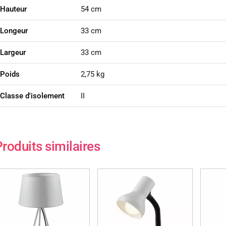
Hauteur
54 cm
Longeur
33 cm
Largeur
33 cm
Poids
2,75 kg
Classe d'isolement
II
roduits similaires