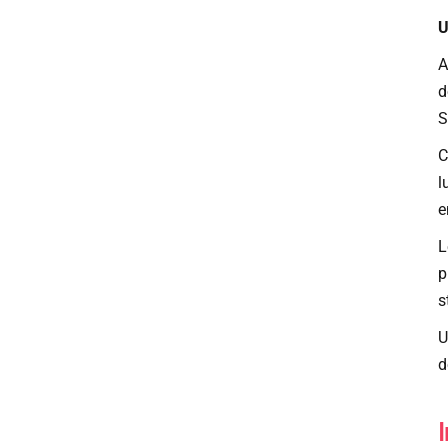
U
A
d
S
C
l
e
L
p
s
U
d