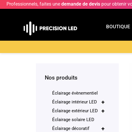
Professionnels, faites une
demande de devis
pour obtenir v
BOUTIQUE
BOUTIQU
Accueil
>
Boutique
>
Éclairage décoratif
>
Lampe
Nos produits
Éclairage évènementiel
+
Éclairage intérieur LED
+
Éclairage extérieur LED
Éclairage solaire LED
+
Éclairage décoratif