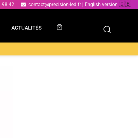
🇬🇧
9 98 42
|
contact@precision-led.fr
|
English version
ACTUALITÉS
ACTUALITÉS
éramique avec abat-jour en tissu beige 54 cm