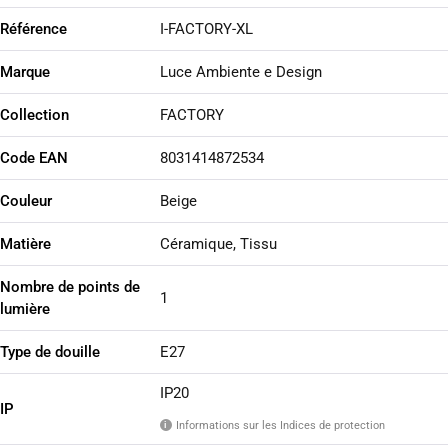
Référence
I-FACTORY-XL
Marque
Luce Ambiente e Design
Collection
FACTORY
Code EAN
8031414872534
Couleur
Beige
Matière
Céramique, Tissu
Nombre de points de
1
lumière
Type de douille
E27
IP20
IP
Informations sur les Indices de protection
i