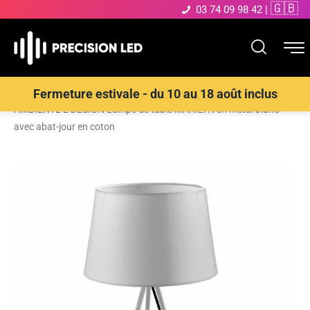
🇬🇧
03 74 09 98 42
|
Accueil
>
Boutique
>
Éclairage décoratif
>
Lampes de table
>
LUCE
Fermeture estivale - du 10 au 18 août inclus
AMBIENTE E DESIGN Lampe de table MARILYN en métal blanc
avec abat-jour en coton