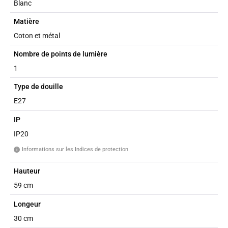
Blanc
Matière
Coton et métal
Nombre de points de lumière
1
Type de douille
E27
IP
IP20
Informations sur les Indices de protection
i
Hauteur
59 cm
Longeur
30 cm