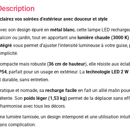
Description
clairez vos soirées d’extérieur avec douceur et style
vec son design épuré en
métal blanc
, cette lampe LED rechargea
alcon ou jardin, tout en apportant une
lumière chaude (3000 K)
ntégré
vous permet d’ajuster l’intensité lumineuse à votre guise, 
implicité.
ompacte mais robuste (
36 cm de hauteur
), elle résiste aux éc
P54
, parfait pour un usage en extérieur. La
technologie LED 2 W
t durable, sans entretien.
ratique et nomade, sa
recharge facile
en fait un allié malin pou
étente. Son
poids léger (1,53 kg)
permet de la déplacer sans eff
’harmonise avec tous les décors.
ne lumière tamisée, un design intemporel et une utilisation intuiti
ans complication.