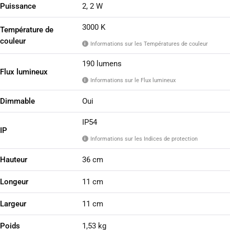
Puissance
2, 2 W
3000 K
Température de
couleur
Informations sur les Températures de couleur
i
190 lumens
Flux lumineux
Informations sur le Flux lumineux
i
Dimmable
Oui
IP54
IP
Informations sur les Indices de protection
i
Hauteur
36 cm
Longeur
11 cm
Largeur
11 cm
Poids
1,53 kg