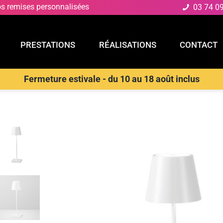
os remises personnalisées
03 74 0
PRESTATIONS
RÉALISATIONS
CONTACT
Fermeture estivale - du 10 au 18 août inclus
E
PRESTATIONS
RÉALISATIONS
CONTACT
D
>
Lampes rechargeables extérieures
>
INTEC Lampe LED rechargea