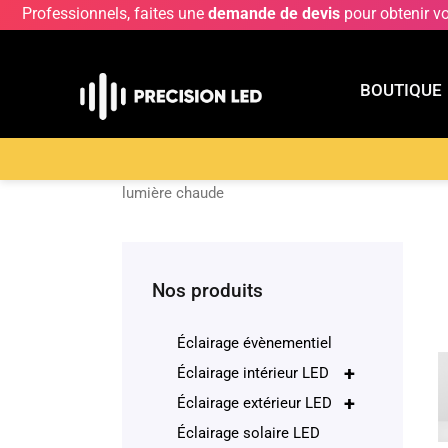
Professionnels, faites une
demande de devis
pour obtenir v
BOUTIQUE
BOUTIQU
Accueil
>
Boutique
>
ECLAIRAGE EXTERIEUR LE
lumière chaude
Nos produits
Éclairage évènementiel
+
Éclairage intérieur LED
+
Éclairage extérieur LED
Éclairage solaire LED