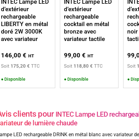
INTEC Lampe LED
INTEC Lampe LED
INT
d’extérieur
d’extérieur
d’ex
rechargeable
rechargeable
rech
LIBERTY en métal
cocktail en métal
cock
doré 2W 3000K
bronze avec
noir
avec variateur
variateur tactile
tacti
146,00
€
99,00
€
99,
HT
HT
Soit
175,20 €
TTC
Soit
118,80 €
TTC
Soit
●
Disponible
●
Disponible
●
Disp
Avis clients pour
INTEC Lampe LED rechargeab
ariateur de lumière chaude
ampe LED rechargeable DRINK en métal blanc avec variateur de 