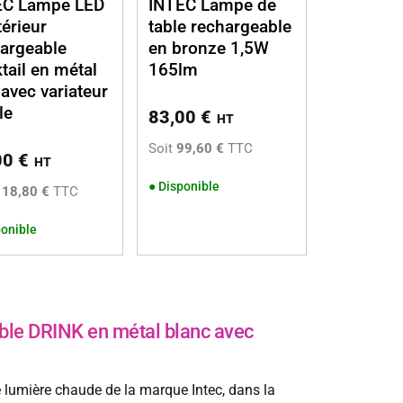
EC Lampe LED
INTEC Lampe de
térieur
table rechargeable
argeable
en bronze 1,5W
tail en métal
165lm
 avec variateur
le
83,00
€
HT
Soit
99,60 €
TTC
00
€
HT
●
Disponible
118,80 €
TTC
onible
le DRINK en métal blanc avec
lumière chaude de la marque Intec, dans la