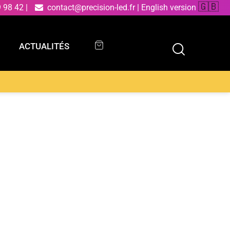
🇬🇧
9 98 42
|
contact@precision-led.fr
|
English version
ACTUALITÉS
ACTUALITÉS
ble DRINK en métal blanc avec variateur de