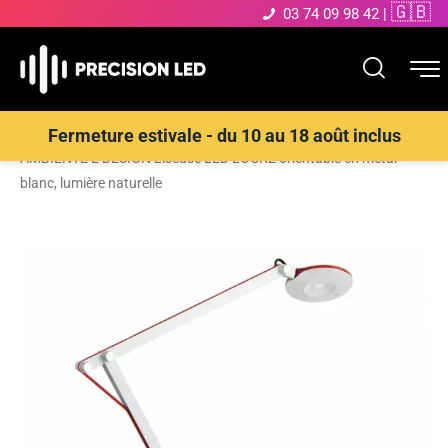
🇬🇧
03 74 09 98 42
|
Accueil
>
Boutique
>
Éclairage décoratif
>
Lampes de table
>
LUCE
Fermeture estivale - du 10 au 18 août inclus
AMBIENTE E DESIGN Liseuse LED LOCKE orientable en métal
blanc, lumière naturelle