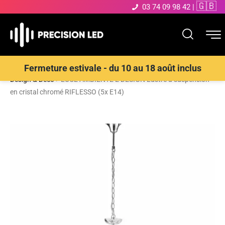
🇬🇧
03 74 09 98 42
|
Accueil
>
Boutique
>
ECLAIRAGE INTERIEUR LED
>
Suspensions
Fermeture estivale - du 10 au 18 août inclus
Design & Déco
>
LUCE AMBIENTE E DESIGN Lustre à suspension
en cristal chromé RIFLESSO (5x E14)