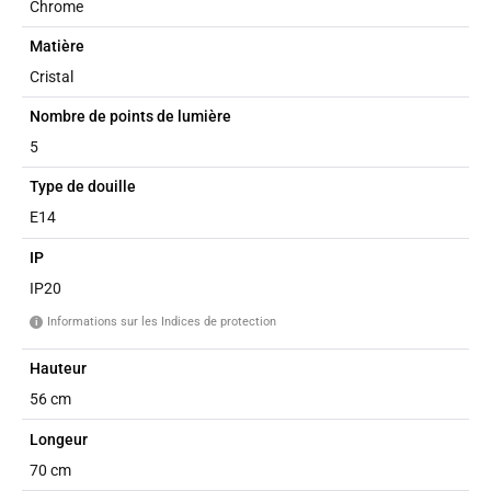
Chrome
Matière
Cristal
Nombre de points de lumière
5
Type de douille
E14
IP
IP20
Informations sur les Indices de protection
i
Hauteur
56 cm
Longeur
70 cm