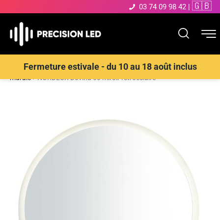
🇬🇧
03 74 09 98 42
|
Accueil
>
Boutique
>
ECLAIRAGE INTERIEUR LED
>
Applique
Fermeture estivale - du 10 au 18 août inclus
murale
>
NORDLUX Dovina 60 miroir rétroéclairé